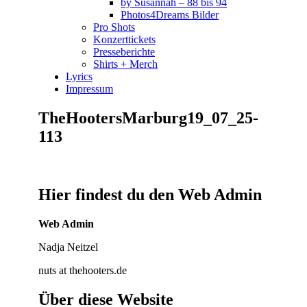
by Susannah – 88 bis 94
Photos4Dreams Bilder
Pro Shots
Konzerttickets
Presseberichte
Shirts + Merch
Lyrics
Impressum
TheHootersMarburg19_07_25-
113
Hier findest du den Web Admin
Web Admin
Nadja Neitzel
nuts at thehooters.de
Über diese Website