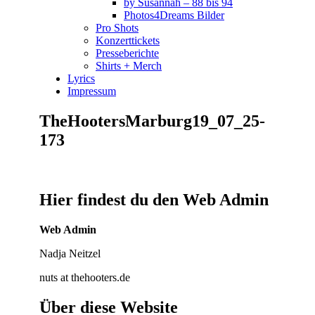
by Susannah – 88 bis 94
Photos4Dreams Bilder
Pro Shots
Konzerttickets
Presseberichte
Shirts + Merch
Lyrics
Impressum
TheHootersMarburg19_07_25-
173
Hier findest du den Web Admin
Web Admin
Nadja Neitzel
nuts at thehooters.de
Über diese Website