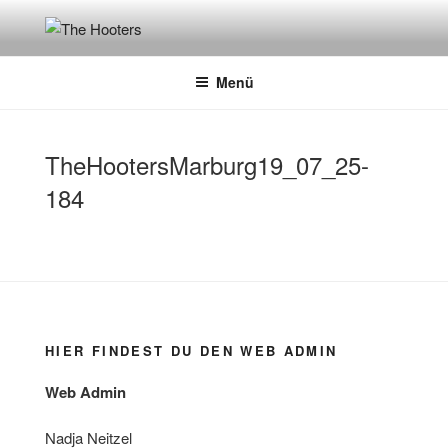
Zum
Inhalt
THE HOOTERS
official fan site
springen
Menü
TheHootersMarburg19_07_25-
184
HIER FINDEST DU DEN WEB ADMIN
Web Admin
Nadja Neitzel