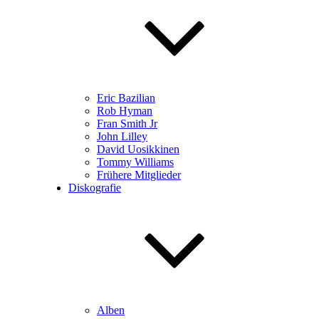
Eric Bazilian
Rob Hyman
Fran Smith Jr
John Lilley
David Uosikkinen
Tommy Williams
Frühere Mitglieder
Diskografie
Alben