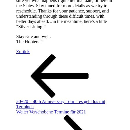
sure yet what happens right after tha
t date, or here in
the States. Stay tuned for more details as we try to
reschedule. Thanks for your patience, support, and
understanding through these difficult times, with
better days ahead…in the meantime, here’s a little
“Silver Lining.”
Stay safe and well,
The Hooters.”
Beitragsnavigation
Vorheriger
Zurück
Beitrag
20+20 – 40th Anniversary Tour – es geht los mit
Terminen
Nächster
Weiter
Verschobene Termine für 2021
Beitrag