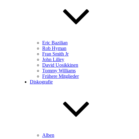
Eric Bazilian
Rob Hyman
Fran Smith Jr
John Lilley
David Uosikkinen
Tommy Williams
Frühere Mitglieder
Diskografie
Alben