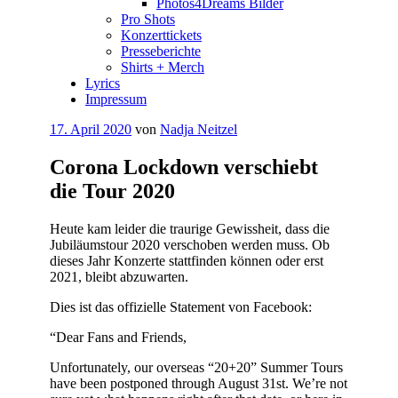
Photos4Dreams Bilder
Pro Shots
Konzerttickets
Presseberichte
Shirts + Merch
Lyrics
Impressum
Veröffentlicht
17. April 2020
von
Nadja Neitzel
am
Corona Lockdown verschiebt
die Tour 2020
Heute kam leider die traurige Gewissheit, dass die
Jubiläumstour 2020 verschoben werden muss. Ob
dieses Jahr Konzerte stattfinden können oder erst
2021, bleibt abzuwarten.
Dies ist das offizielle Statement von Facebook:
“Dear Fans and Friends,
Unfortunately, our overseas “20+20” Summer Tours
have been postponed through August 31st. We’re not